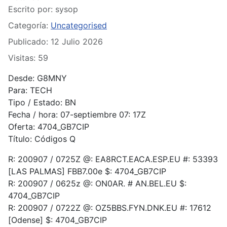
Escrito por:
sysop
Categoría:
Uncategorised
Publicado: 12 Julio 2026
Visitas: 59
Desde: G8MNY
Para: TECH
Tipo / Estado: BN
Fecha / hora: 07-septiembre 07: 17Z
Oferta: 4704_GB7CIP
Título: Códigos Q
R: 200907 / 0725Z @: EA8RCT.EACA.ESP.EU #: 53393
[LAS PALMAS] FBB7.00e $: 4704_GB7CIP
R: 200907 / 0625z @: ON0AR. # AN.BEL.EU $:
4704_GB7CIP
R: 200907 / 0722Z @: OZ5BBS.FYN.DNK.EU #: 17612
[Odense] $: 4704_GB7CIP