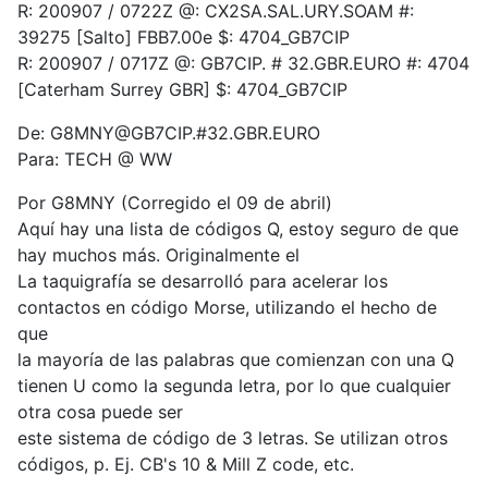
R: 200907 / 0722Z @: CX2SA.SAL.URY.SOAM #:
39275 [Salto] FBB7.00e $: 4704_GB7CIP
R: 200907 / 0717Z @: GB7CIP. # 32.GBR.EURO #: 4704
[Caterham Surrey GBR] $: 4704_GB7CIP
De: G8MNY@GB7CIP.#32.GBR.EURO
Para: TECH @ WW
Por G8MNY (Corregido el 09 de abril)
Aquí hay una lista de códigos Q, estoy seguro de que
hay muchos más. Originalmente el
La taquigrafía se desarrolló para acelerar los
contactos en código Morse, utilizando el hecho de
que
la mayoría de las palabras que comienzan con una Q
tienen U como la segunda letra, por lo que cualquier
otra cosa puede ser
este sistema de código de 3 letras. Se utilizan otros
códigos, p. Ej. CB's 10 & Mill Z code, etc.