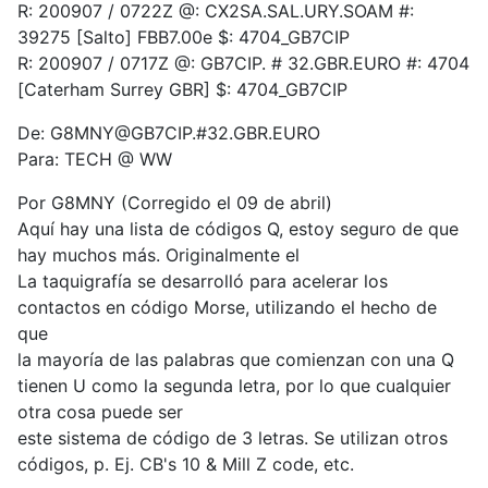
R: 200907 / 0722Z @: CX2SA.SAL.URY.SOAM #:
39275 [Salto] FBB7.00e $: 4704_GB7CIP
R: 200907 / 0717Z @: GB7CIP. # 32.GBR.EURO #: 4704
[Caterham Surrey GBR] $: 4704_GB7CIP
De: G8MNY@GB7CIP.#32.GBR.EURO
Para: TECH @ WW
Por G8MNY (Corregido el 09 de abril)
Aquí hay una lista de códigos Q, estoy seguro de que
hay muchos más. Originalmente el
La taquigrafía se desarrolló para acelerar los
contactos en código Morse, utilizando el hecho de
que
la mayoría de las palabras que comienzan con una Q
tienen U como la segunda letra, por lo que cualquier
otra cosa puede ser
este sistema de código de 3 letras. Se utilizan otros
códigos, p. Ej. CB's 10 & Mill Z code, etc.