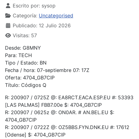
Escrito por:
sysop
Categoría:
Uncategorised
Publicado: 12 Julio 2026
Visitas: 57
Desde: G8MNY
Para: TECH
Tipo / Estado: BN
Fecha / hora: 07-septiembre 07: 17Z
Oferta: 4704_GB7CIP
Título: Códigos Q
R: 200907 / 0725Z @: EA8RCT.EACA.ESP.EU #: 53393
[LAS PALMAS] FBB7.00e $: 4704_GB7CIP
R: 200907 / 0625z @: ON0AR. # AN.BEL.EU $:
4704_GB7CIP
R: 200907 / 0722Z @: OZ5BBS.FYN.DNK.EU #: 17612
[Odense] $: 4704_GB7CIP